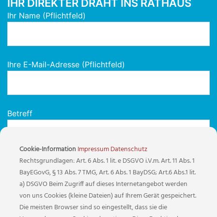
IHR DIREKTER DRAHT INS RATHAUS
Ihr Name (Pflichtfeld)
Ihre E-Mail-Adresse (Pflichtfeld)
Betreff
Cookie-Information
Impressum
Datenschutz
Rechtsgrundlagen: Art. 6 Abs. 1 lit. e DSGVO i.V.m. Art. 11 Abs. 1
Ihre Nachricht
BayEGovG, § 13 Abs. 7 TMG, Art. 6 Abs. 1 BayDSG; Art.6 Abs.1 lit.
a) DSGVO Beim Zugriff auf dieses Internetangebot werden
von uns Cookies (kleine Dateien) auf Ihrem Gerät gespeichert.
Die meisten Browser sind so eingestellt, dass sie die