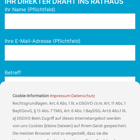
IHR DIREKTER DRAHT INS RATHAUS
Ihr Name (Pflichtfeld)
Ihre E-Mail-Adresse (Pflichtfeld)
Betreff
Cookie-Information
Impressum
Datenschutz
Rechtsgrundlagen: Art. 6 Abs. 1 lit. e DSGVO i.V.m. Art. 11 Abs. 1
Ihre Nachricht
BayEGovG, § 13 Abs. 7 TMG, Art. 6 Abs. 1 BayDSG; Art.6 Abs.1 lit.
a) DSGVO Beim Zugriff auf dieses Internetangebot werden
von uns Cookies (kleine Dateien) auf Ihrem Gerät gespeichert.
Die meisten Browser sind so eingestellt, dass sie die